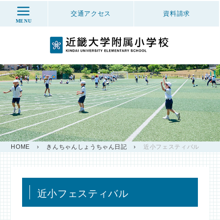
交通アクセス
資料
請求
MENU
HOME
›
きんちゃんしょうちゃん日記
›
近小フェスティバル
近小フェスティバル