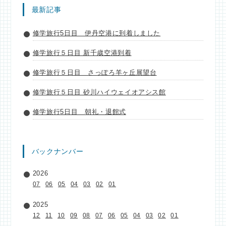
最新記事
修学旅行5日目 伊丹空港に到着しました
修学旅行５日目 新千歳空港到着
修学旅行５日目 さっぽろ羊ヶ丘展望台
修学旅行５日目 砂川ハイウェイオアシス館
修学旅行5日目 朝礼・退館式
バックナンバー
2026
07
06
05
04
03
02
01
2025
12
11
10
09
08
07
06
05
04
03
02
01