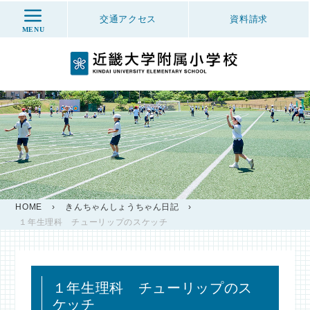
交通アクセス
資料
請求
MENU
HOME
›
きんちゃんしょうちゃん日記
›
１年生理科 チューリップのスケッチ
１年生理科 チューリップのス
ケッチ