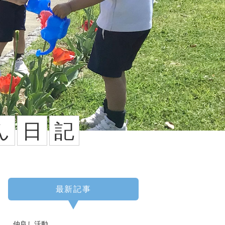
ん
日
記
最新記事
仲良し活動