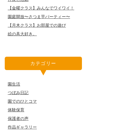
【金曜クラス】みんなでワイワイ！
園庭開放〜さつま芋パーティー〜
【月木クラス】お部屋での遊び
絵の具大好き。
カテゴリー
園生活
つぼみ日記
園でのひとコマ
体験保育
保護者の声
作品ギャラリー