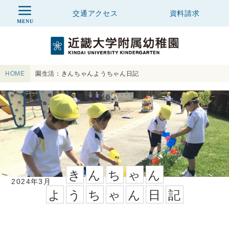
交通アクセス
資料
請求
MENU
近畿大学附属
HOME
園生活：きんちゃんようちゃん日記
き
ん
ち
ゃ
ん
2024年3月
よ
う
ち
ゃ
ん
日
記