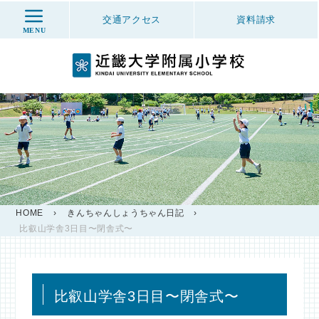
交通アクセス
資料
請求
MENU
HOME
›
きんちゃんしょうちゃん日記
›
比叡山学舎3日目〜閉舎式〜
比叡山学舎3日目〜閉舎式〜