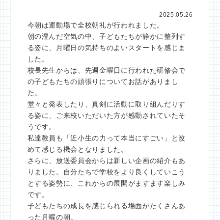
2025.05.26
今朝は運動場で全校朝礼が行われました。
朝の澄んだ空気の中、子どもたちが静かに整列す
る姿に、月曜日の気持ちのよいスタートを感じま
した。
校長先生からは、先週金曜日に行われた
研修会で
の子どもたちの頑張り
についてお話がありまし
た。
堂々と発表したり、真剣に活動に取り組んだりす
る姿に、ご来校いただいた方が感動されていたそ
うです。
私達教員も「近小生の力って本当にすごい」と改
めて感じる機会となりました。
さらに、放送委員会からは
新しい企画
の紹介もあ
りました。自分たちで学校をより良くしていこう
とする姿勢に、これからの展開がますます楽しみ
です。
子どもたちの成長を感じられる場面がたくさんあ
った月曜の朝。