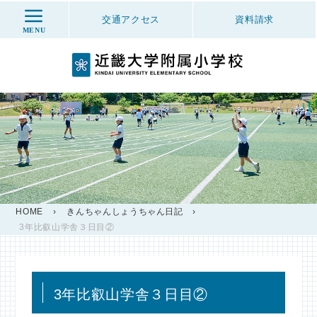
交通アクセス
資料
請求
MENU
HOME
›
きんちゃんしょうちゃん日記
›
3年比叡山学舎３日目②
3年比叡山学舎３日目②