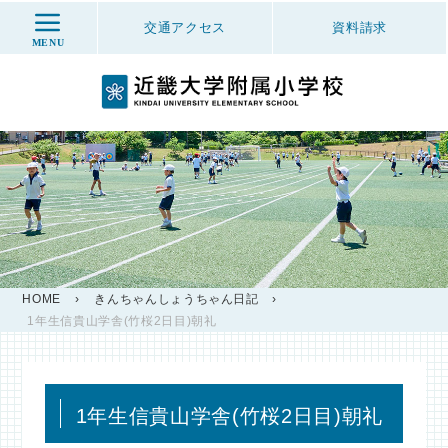
交通アクセス
資料
請求
MENU
HOME
›
きんちゃんしょうちゃん日記
›
1年生信貴山学舎(竹桜2日目)朝礼
1年生信貴山学舎(竹桜2日目)朝礼