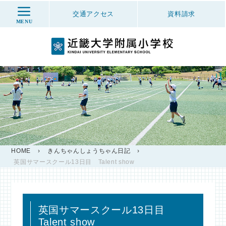
交通アクセス
資料
請求
MENU
HOME
›
きんちゃんしょうちゃん日記
›
英国サマースクール13日目 Talent show
英国サマースクール13日目
Talent show