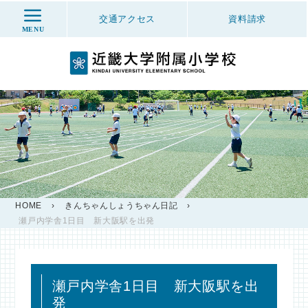
交通アクセス
資料
請求
MENU
HOME
›
きんちゃんしょうちゃん日記
›
瀬戸内学舎1日目 新大阪駅を出発
瀬戸内学舎1日目 新大阪駅を出
発