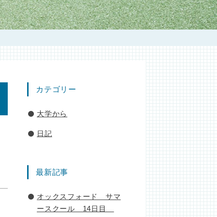
カテゴリー
大学から
日記
最新記事
オックスフォード サマ
ースクール 14日目