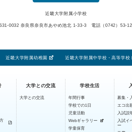
近畿大学附属小学校
631-0032 奈良県奈良市あやめ池北 1-33-3
電話
（0742）53-12
近畿大学附属幼稚園
近畿大学附属中学校・高等学校
針
大学との交流
学校生活
大学との交流
年間行事
募集・
学校での1日
エコ出
児童活動
入試説
方
Webギャラリー
入試イ
ー
学童保育