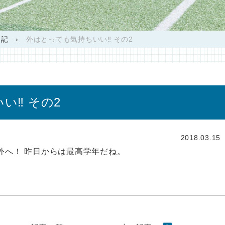
日記
›
外はとっても気持ちいい‼︎ その2
‼︎ その2
2018.03.15
外へ！ 昨日からは最高学年だね。