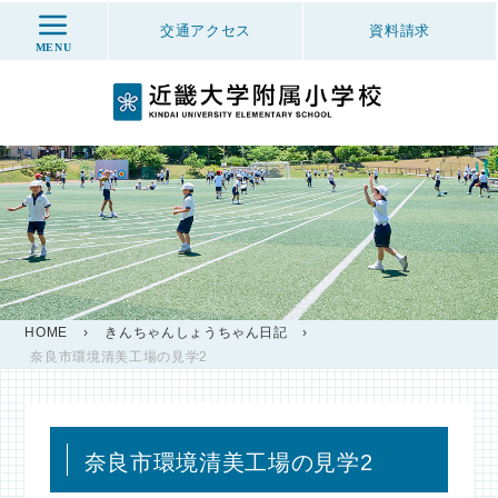
交通アクセス
資料
請求
MENU
HOME
›
きんちゃんしょうちゃん日記
›
奈良市環境清美工場の見学2
奈良市環境清美工場の見学2