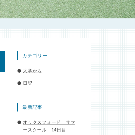
カテゴリー
大学から
日記
最新記事
オックスフォード サマ
ースクール 14日目