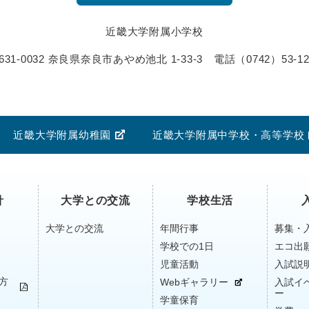
近畿大学附属小学校
631-0032 奈良県奈良市あやめ池北 1-33-3
電話
（0742）53-12
近畿大学附属幼稚園
近畿大学附属中学校・高等学校
針
大学との交流
学校生活
大学との交流
年間行事
募集・
学校での1日
エコ出
児童活動
入試説
方
Webギャラリー
入試イ
ー
学童保育