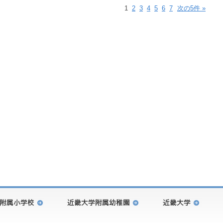
1
2
3
4
5
6
7
次の5件 »