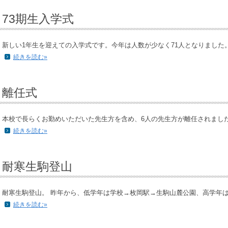
73期生入学式
新しい1年生を迎えての入学式です。今年は人数が少なく71人となりました。 
続きを読む»
離任式
本校で長らくお勤めいただいた先生方を含め、6人の先生方が離任されました。 
続きを読む»
耐寒生駒登山
耐寒生駒登山。 昨年から、低学年は学校→枚岡駅→生駒山麓公園、高学年は瓢
続きを読む»