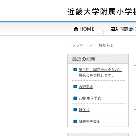
トップページ
お知らせ
第７回 同窓会総会並びに
懇親会を実施します。
吉野学舎
73期生入学式
離任式
耐寒生駒登山