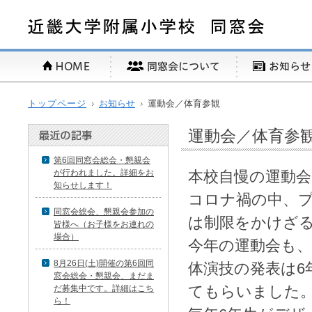
トップページ
お知らせ
運動会／体育参観
運動会／体育参
第6回同窓会総会・懇親会
が行われました。詳細をお
本校自慢の運動会
知らせします！
コロナ禍の中、
同窓会総会、懇親会参加の
は制限をかけざ
皆様へ（お子様をお連れの
場合）
今年の運動会も
8月26日(土)開催の第6回同
体演技の発表は6
窓会総会・懇親会、まだま
てもらいました
だ募集中です。詳細はこち
ら！